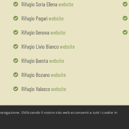
Rifugio Soria Ellena
website
Rifugio Pagarì
website
Rifugio Genova
website
Rifugio Livio Bianco
website
Rifugio Questa
website
Rifugio Bozano
website
Rifugio Valasco
website
avigazione. Utilizzando il nostro sito web acconsenti a tutti i cookie in