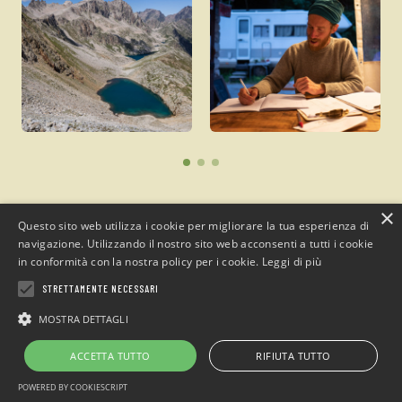
×
Questo sito web utilizza i cookie per migliorare la tua esperienza di
navigazione. Utilizzando il nostro sito web acconsenti a tutti i cookie
in conformità con la nostra policy per i cookie.
Leggi di più
Campeggio
“Sotto il Faggio”
STRETTAMENTE NECESSARI
MOSTRA DETTAGLI
loc. San Giacomo Entracque , Cuneo (Italia)
Telefono: +39 0171.1935515 / Cell. +39 349.7305438
ACCETTA TUTTO
RIFIUTA TUTTO
Email:
info@sottoilfaggio.it
POWERED BY COOKIESCRIPT
Alpimanie s.n.c - P.IVA 02770870042