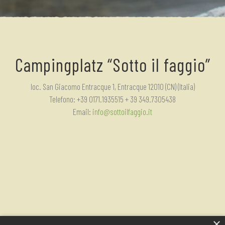
Campingplatz “Sotto il faggio”
loc. San Giacomo Entracque 1, Entracque 12010 (CN) (Italia)
Telefono: +39 0171.1935515 + 39 349.7305438
Email:
info@sottoilfaggio.it
×