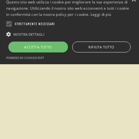
Questo sito web utilizza i cookie per migliorare la tua esperienza di
navigazione. Utilizzando il nostro sito web acconsenti a tutti i cookie
in conformità con la nostra policy per i cookie.
Leggi di più
STRETTAMENTE NECESSARI
Campeggio
“Sotto il Faggio”
MOSTRA DETTAGLI
loc. San Giacomo Entracque , Cuneo (Italia)
ACCETTA TUTTO
RIFIUTA TUTTO
Telefono: +39 0171.1935515 / Cell. +39 349.7305438
POWERED BY COOKIESCRIPT
Email:
info@sottoilfaggio.it
Alpimanie s.n.c - P.IVA 02770870042
2026 © Campeggio Sotto il Faggio creato da
Visualworks