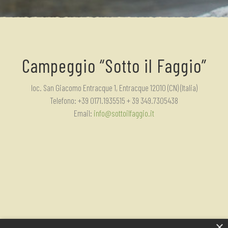
Campeggio “Sotto il Faggio”
loc. San Giacomo Entracque 1, Entracque 12010 (CN) (Italia)
Telefono: +39 0171.1935515 + 39 349.7305438
Email:
info@sottoilfaggio.it
×