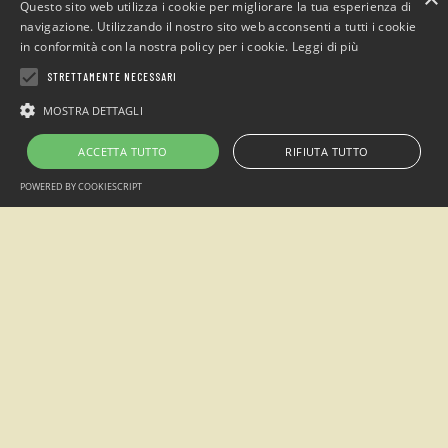
Questo sito web utilizza i cookie per migliorare la tua esperienza di
navigazione. Utilizzando il nostro sito web acconsenti a tutti i cookie
in conformità con la nostra policy per i cookie.
Leggi di più
STRETTAMENTE NECESSARI
Campeggio
“Sotto il Faggio”
MOSTRA DETTAGLI
loc. San Giacomo Entracque , Cuneo (Italia)
ACCETTA TUTTO
RIFIUTA TUTTO
Telefono: +39 0171.1935515 / Cell. +39 349.7305438
POWERED BY COOKIESCRIPT
Email:
info@sottoilfaggio.it
Alpimanie s.n.c - P.IVA 02770870042
2026 © Campeggio Sotto il Faggio creato da
Visualworks