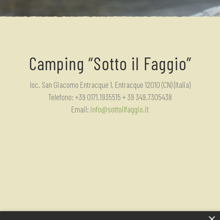
Camping “Sotto il Faggio”
loc. San Giacomo Entracque 1, Entracque 12010 (CN) (Italia)
Telefono: +39 0171.1935515 + 39 349.7305438
Email:
info@sottoilfaggio.it
×