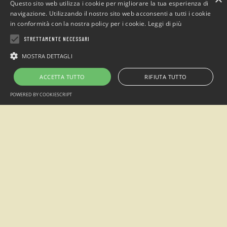
Questo sito web utilizza i cookie per migliorare la tua esperienza di
navigazione. Utilizzando il nostro sito web acconsenti a tutti i cookie
in conformità con la nostra policy per i cookie.
Leggi di più
STRETTAMENTE NECESSARI
Campeggio
“Sotto il Faggio”
MOSTRA DETTAGLI
loc. San Giacomo Entracque , Cuneo (Italia)
ACCETTA TUTTO
RIFIUTA TUTTO
Telefono: +39 0171.1935515 / Cell. +39 349.7305438
POWERED BY COOKIESCRIPT
Email:
info@sottoilfaggio.it
Alpimanie s.n.c - P.IVA 02770870042
2026 © Campeggio Sotto il Faggio creato da
Visualworks