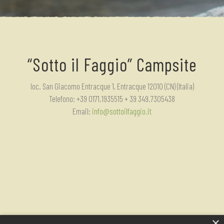
“Sotto il Faggio” Campsite
loc. San Giacomo Entracque 1, Entracque 12010 (CN) (Italia)
Telefono: +39 0171.1935515 + 39 349.7305438
Email:
info@sottoilfaggio.it
×