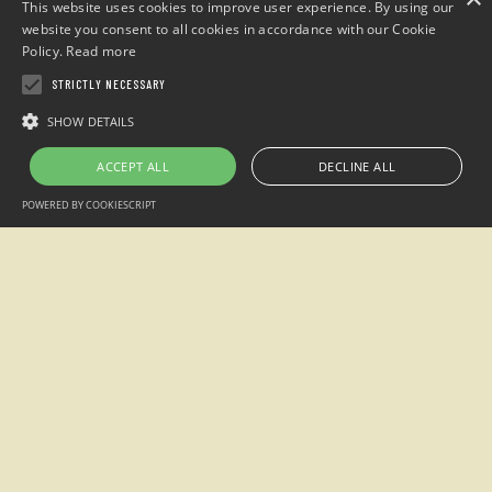
This website uses cookies to improve user experience. By using our
website you consent to all cookies in accordance with our Cookie
Policy.
Read more
STRICTLY NECESSARY
Campeggio
“Sotto il Faggio”
SHOW DETAILS
loc. San Giacomo Entracque , Cuneo (Italia)
ACCEPT ALL
DECLINE ALL
Telefono: +39 0171.1935515 / Cell. +39 349.7305438
POWERED BY COOKIESCRIPT
Email:
info@sottoilfaggio.it
Alpimanie s.n.c - P.IVA 02770870042
2026 © Campeggio Sotto il Faggio creato da
Visualworks