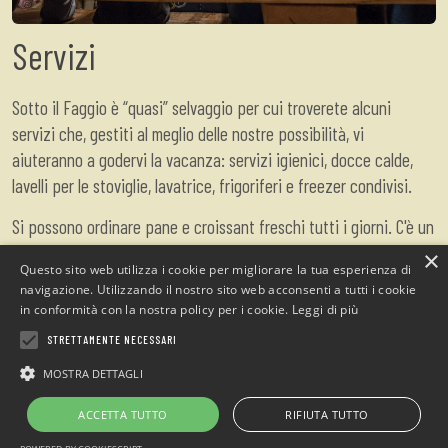
Servizi
Sotto il Faggio è “quasi” selvaggio per cui troverete alcuni
servizi che, gestiti al meglio delle nostre possibilità, vi
aiuteranno a godervi la vacanza: servizi igienici, docce calde,
lavelli per le stoviglie, lavatrice, frigoriferi e freezer condivisi.
Si possono ordinare pane e croissant freschi tutti i giorni. C'è un
piccolo bar ed è possibile cenare con noi tutte le sere.
×
Questo sito web utilizza i cookie per migliorare la tua esperienza di
navigazione. Utilizzando il nostro sito web acconsenti a tutti i cookie
Possiamo aiutarvi a scoprire le bellezze del Parco Naturale delle
in conformità con la nostra policy per i cookie.
Leggi di più
Alpes Maritimes, non esitate a chiederci consigli ed
STRETTAMENTE NECESSARI
informazioni.
MOSTRA DETTAGLI
È ora possibile ricaricare le auto elettriche.
ACCETTA TUTTO
RIFIUTA TUTTO