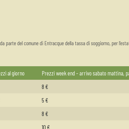
ne da parte del comune di Entracque della tassa di soggiorno, per l’e
zzi al giorno
Prezzi week end – arrivo sabato mattina, 
8 €
€
5 €
8 €
10 €