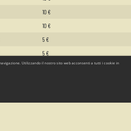
10 €
10 €
€
5 €
€
5 €
avigazione. Utilizzando il nostro sito web acconsenti a tutti i cookie in
4 €
1 €