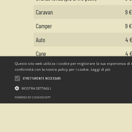
Caravan
9 €
Camper
9 €
Auto
4 
Cane
4 
Questo sito web utilizza i cookie per migliorare la tua esperienza di n
Elettricità
3 €
conformità con la nostra policy per i cookie.
Leggi di più
STRETTAMENTE NECESSARI
Doccia calda
1 €
MOSTRA DETTAGLI
POWERED BY COOKIESCRIPT