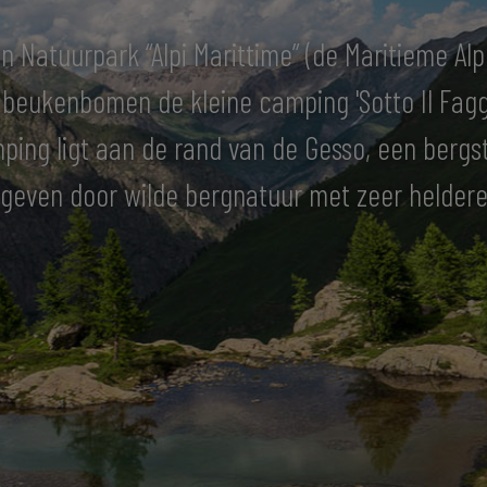
n Natuurpark “Alpi Marittime” (de Maritieme Alpe
eukenbomen de kleine camping 'Sotto Il Faggi
ping ligt aan de rand van de Gesso, een berg
geven door wilde bergnatuur met zeer heldere 