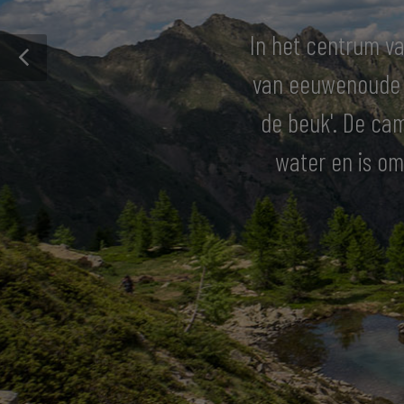
In het centrum va
van eeuwenoude b
de beuk'. De cam
water en is om