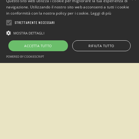
Questo sito web utilizza i cookie per migliorare la tua esperienza di
navigazione. Utilizzando il nostro sito web acconsenti a tutti i cookie
in conformità con la nostra policy per i cookie.
Leggi di più
STRETTAMENTE NECESSARI
MOSTRA DETTAGLI
Ospitalità gruppi
ACCETTA TUTTO
RIFIUTA TUTTO
Accampamento estivo
POWERED BY COOKIESCRIPT
Scopri tutto